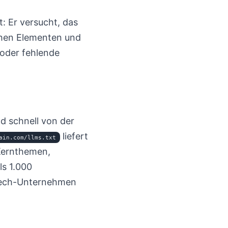
: Er versucht, das
chen Elementen und
 oder fehlende
d schnell von der
liefert
ain.com/llms.txt
Kernthemen,
ls 1.000
 Tech-Unternehmen