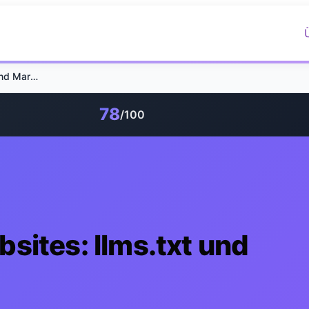
AI-agent-aware Websites: llms.txt und Markdown erklärt
78
/100
sites: llms.txt und