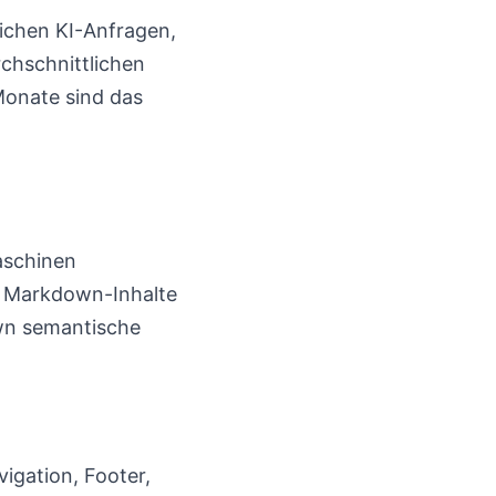
ichen KI-Anfragen,
rchschnittlichen
Monate sind das
aschinen
n Markdown-Inhalte
own semantische
igation, Footer,