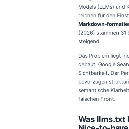
Models (LLMs) und KI
reichen für den Einst
Markdown-formatier
(2026) stammen 31 %
steigend.
Das Problem liegt ni
gebaut. Google Sea
Sichtbarkeit. Der Pe
bevorzugen strukturi
semantische Klarheit
falschen Front.
Was llms.txt
Nice-to-have