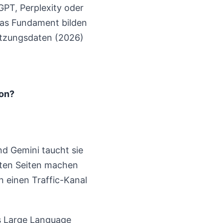
GPT, Perplexity oder
 Das Fundament bilden
utzungsdaten (2026)
ion?
nd Gemini taucht sie
gsten Seiten machen
n einen Traffic-Kanal
ss Large Language