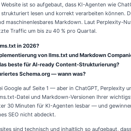
Website ist so aufgebaut, dass KI-Agenten wie Chat
 strukturiert lesen und korrekt verarbeiten können.
 und maschinenlesbares Markdown. Laut Perplexity-N
zte Traffic um bis zu 40 % pro Quartal.
lms.txt in 2026?
mplementierung von llms.txt und Markdown Compan
das beste für AI-ready Content-Strukturierung?
kturiertes Schema.org — wann was?
ei Google auf Seite 1 — aber in ChatGPT, Perplexity u
 llms.txt-Datei und Markdown-Versionen Ihrer wichti
unter 30 Minuten für KI-Agenten lesbar — und gewinne
hes SEO nicht abdeckt.
ites sind technisch und inhaltlich so aufgebaut, da