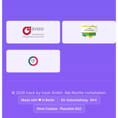
©
2026
track by track GmbH.
Alle Rechte vorbehalten.
Made with ❤️ in Berlin
EU-Datenhaltung · AVV
Ohne Cookies · Plausible (EU)