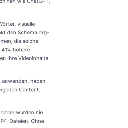
schinen wie ChatGPT,
örter, visuelle
akt den Schema.org-
men, die solche
e 41% höhere
en Ihre Videoinhalte
ss anwenden, haben
 eigenen Content.
nloader wurden nie
e MP4-Dateien. Ohne