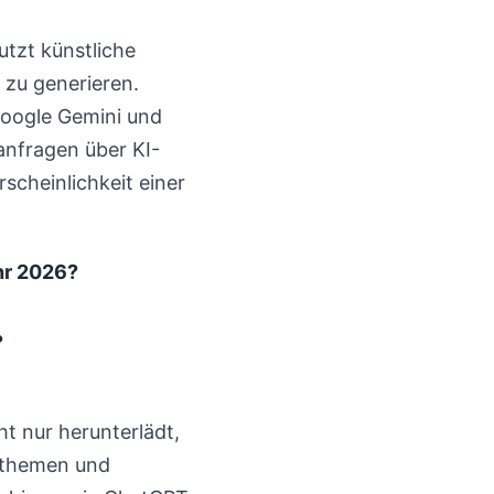
tzt künstliche
 zu generieren.
Google Gemini und
nfragen über KI-
scheinlichkeit einer
hr 2026?
?
t nur herunterlädt,
elthemen und