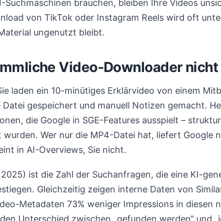
KI-Suchmaschinen brauchen, bleiben Ihre Videos unsi
load von TikTok oder Instagram Reels wird oft unter
aterial ungenutzt bleibt.
mmliche Video-Downloader nicht 
: Sie laden ein 10-minütiges Erklärvideo von einem Mi
e Datei gespeichert und manuell Notizen gemacht. H
onen, die Google in SGE-Features ausspielt – struktur
 wurden. Wer nur die MP4-Datei hat, liefert Google ni
nt in AI-Overviews, Sie nicht.
2025) ist die Zahl der Suchanfragen, die eine KI-gen
tiegen. Gleichzeitig zeigen interne Daten von Simil
Video-Metadaten 73% weniger Impressions in diesen
 den Unterschied zwischen „gefunden werden“ und „i