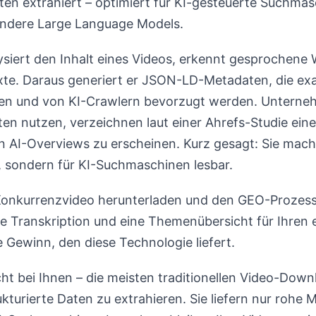
ten extrahiert – optimiert für KI-gesteuerte Suchma
andere Large Language Models.
ysiert den Inhalt eines Videos, erkennt gesprochene W
te. Daraus generiert er JSON-LD-Metadaten, die ex
n und von KI-Crawlern bevorzugt werden. Unterneh
en nutzen, verzeichnen laut einer Ahrefs-Studie ein
in AI-Overviews zu erscheinen. Kurz gesagt: Sie mach
, sondern für KI-Suchmaschinen lesbar.
 Konkurrenzvideo herunterladen und den GEO-Proze
ne Transkription und eine Themenübersicht für Ihren
e Gewinn, den diese Technologie liefert.
cht bei Ihnen – die meisten traditionellen Video-Dow
rukturierte Daten zu extrahieren. Sie liefern nur roh