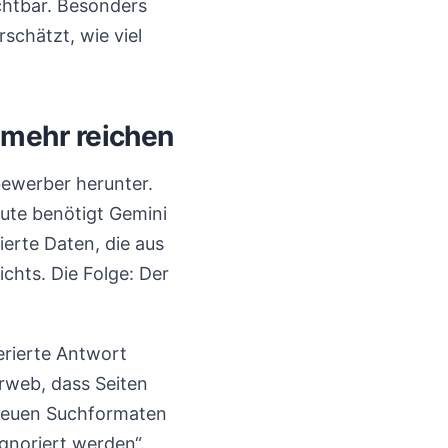
chtbar. Besonders
schätzt, wie viel
mehr reichen
tbewerber herunter.
eute benötigt Gemini
ierte Daten, die aus
chts. Die Folge: Der
erierte Antwort
arweb, dass Seiten
 neuen Suchformaten
gnoriert werden“.