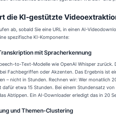
rt die KI-gestützte Videoextraktio
ufen ab, sobald Sie eine URL in einen AI-Videodownl
eine spezifische KI-Komponente:
Transkription mit Spracherkennung
Speech-to-Text-Modelle wie OpenAI Whisper zurück. D
 bei Fachbegriffen oder Akzenten. Das Ergebnis ist ei
en – nicht in Stunden. Rechnen wir: Wer monatlich 2
ht dafür etwa 15 Stunden. Bei einem Stundensatz von 
das Abtippen. Ein AI-Downloader erledigt das in 20 
nung und Themen-Clustering