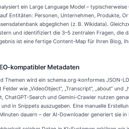
nalysiert ein Large Language Model – typischerweise
auf Entitäten: Personen, Unternehmen, Produkte, Ort
sensdatenbank abgeglichen (z. B. Wikidata). Gleichzei
ern und identifiziert die 3–5 zentralen Fragen, die 
ebnis ist eine fertige Content-Map für Ihren Blog, Ih
GEO-kompatibler Metadaten
und Themen wird ein schema.org-konformes JSON-LD
 Felder wie „VideoObject“, „Transcript“, „about“ und „
, ChatGPT-Search und Gemini-Crawler nutzen genau 
n und in Snippets auszugeben. Eine manuelle Erstellu
inuten dauern – der AI-Downloader generiert sie in 
hbarkeit solcher Daten in KI-Systemen erklären wir i