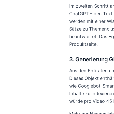
Im zweiten Schritt a
ChatGPT – den Text 
werden mit einer Wis
Sätze zu Themenclust
beantwortet. Das Erg
Produktseite.
3. Generierung 
Aus den Entitäten 
Dieses Objekt enthält
wie Googlebot-Smart
Inhalte zu indexiere
würde pro Video 45 M
Mehr zur Nachvollzie