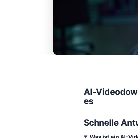
AI-Videodown
es
Schnelle Ant
Was ist ein AI-V