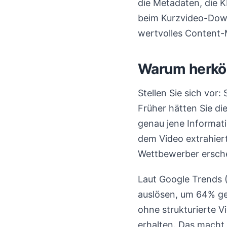
die Metadaten, die 
beim Kurzvideo-Down
wertvolles Content-M
Warum herkö
Stellen Sie sich vor
Früher hätten Sie di
genau jene Informati
dem Video extrahiert
Wettbewerber erschei
Laut Google Trends (
auslösen, um 64% ges
ohne strukturierte 
erhalten. Das macht