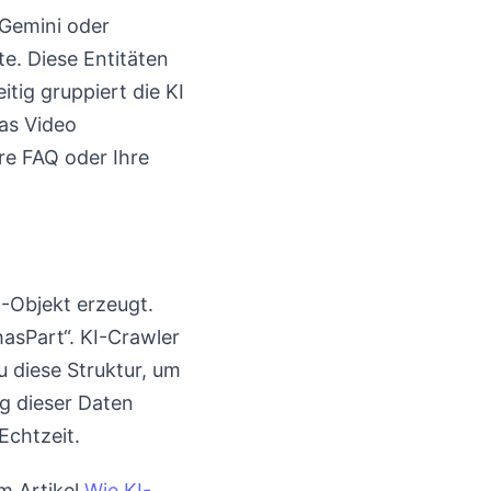
 Gemini oder
e. Diese Entitäten
tig gruppiert die KI
das Video
re FAQ oder Ihre
-Objekt erzeugt.
hasPart“. KI-Crawler
diese Struktur, um
ng dieser Daten
Echtzeit.
m Artikel
Wie KI-