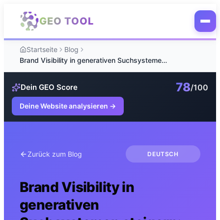
Zum Hauptinhalt springen
GEO TOOL
Startseite
Blog
Brand Visibility in generativen Suchsystemen steigern: Vergleich
78
/100
Dein GEO Score
Deine Website analysieren
→
Zurück zum Blog
DEUTSCH
Brand Visibility in
generativen