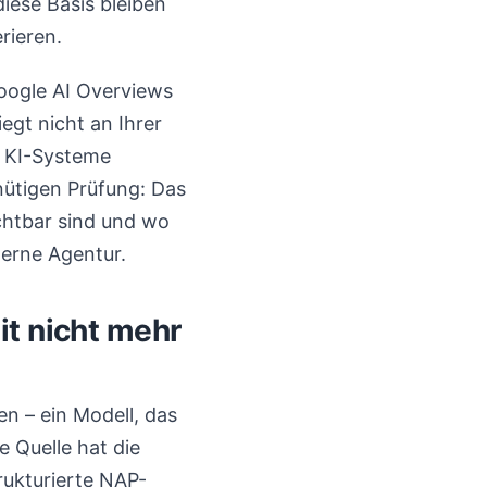
diese Basis bleiben
rieren.
oogle AI Overviews
egt nicht an Ihrer
ie KI-Systeme
inütigen Prüfung: Das
ichtbar sind und wo
terne Agentur.
it nicht mehr
n – ein Modell, das
e Quelle hat die
rukturierte NAP-