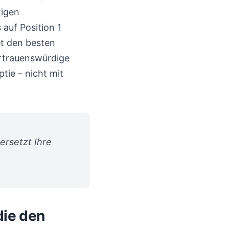
tigen
 auf Position 1
et den besten
ertrauenswürdige
tie – nicht mit
ersetzt Ihre
die den