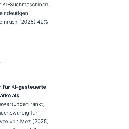
ür KI-Suchmaschinen,
eindeutigen
 Semrush (2025) 42%
?
 für KI-gesteuerte
ärke als
ewertungen rankt,
auenswürdig für
alyse von Moz (2025)