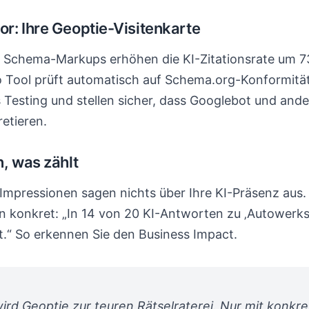
: Ihre Geoptie-Visitenkarte
rte Schema-Markups erhöhen die KI-Zitationsrate um 
 Tool prüft automatisch auf Schema.org-Konformität
 Testing und stellen sicher, dass Googlebot und ande
retieren.
, was zählt
 Impressionen sagen nichts über Ihre KI-Präsenz aus
en konkret: „In 14 von 20 KI-Antworten zu ‚Autowerk
t.“ So erkennen Sie den Business Impact.
ird Geoptie zur teuren Rätselraterei. Nur mit konkr