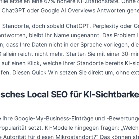
file erzielen eine 67% höhere KI-Zitationsrate. Ohne 
n ChatGPT oder Google AI Overviews Antworten gene
 Standorte, doch sobald ChatGPT, Perplexity oder G
antworten, bleibt Ihr Name ungenannt. Das Problem li
an, dass Ihre Daten nicht in der Sprache vorliegen, d
 allein reicht nicht mehr. Starten Sie mit einer 30-m
 auf einen Klick, welche Ihrer Standorte bereits KI-s
fen. Diesen Quick Win setzen Sie direkt um, ohne ex
sches Local SEO für KI-Sichtbarke
e Ihre Google-My-Business-Einträge und -Bewertunge
opularität setzt. KI-Modelle hingegen fragen: „Welch
 Autorität für diesen Mikrostandort?“ Das können st