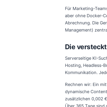
Für Marketing-Teams
aber ohne Docker-Co
Abrechnung. Die Gerä
Management) zentral
Die versteck
Serverseitige KI-Su
Hosting, Headless-B
Kommunikation. Jed
Rechnen wir: Ein mi
dynamische Content-
zusätzlichen 0,002 €
Über 365 Tage sind d