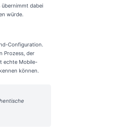
s übernimmt dabei
hen würde.
und-Configuration.
n Prozess, der
zt echte Mobile-
erkennen können.
thentische