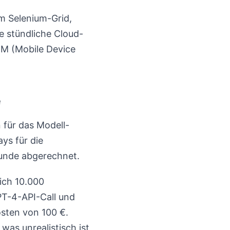
m Selenium-Grid,
e stündliche Cloud-
DM (Mobile Device
e
 für das Modell-
ys für die
unde abgerechnet.
ich 10.000
PT-4-API-Call und
osten von 100 €.
was unrealistisch ist