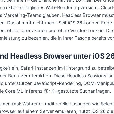
astruktur für jegliches Web-Rendering vorsieht. Clou
ass Marketing-Teams glauben, Headless Browser müs
en. Das stimmt nicht mehr. Seit iOS 26 können Edge-
n, ohne Latenzzeiten und ohne Vendor-Lock-in. Di
nleistung zu bezahlen, die in Ihrer Tasche bereits vo
nd Headless Browser unter iOS 2
igkeit ein, Safari-Instanzen im Hintergrund zu betrei
er Benutzerinteraktion. Diese Headless Sessions lauf
d unterstützen JavaScript-Rendering, DOM-Manipula
le Core ML-Inferenz für KI-gestützte Suchanfragen.
merkmal: Während traditionelle Lösungen wie Selen
Browser auf einem Server emulieren, nutzt iOS 26 di