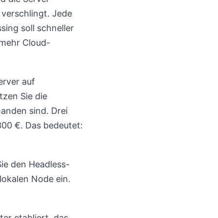
verschlingt. Jede
ng soll schneller
 mehr Cloud-
rver auf
tzen Sie die
anden sind. Drei
300 €. Das bedeutet:
Sie den Headless-
lokalen Node ein.
er etabliert, das