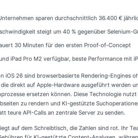
Unternehmen sparen durchschnittlich 36.400 € jährl
schwindigkeit steigt um 40 % gegenüber Selenium-G
auert 30 Minuten für den ersten Proof-of-Concept
und iPad Pro M2 verfügbar, beste Performance mit i
n iOS 26 sind browserbasierte Rendering-Engines o
die direkt auf Apple-Hardware ausgeführt werden und
chprozesse ersetzen können. Diese Technologie nutzt
seiten zu rendern und KI-gestützte Suchoperationen
tt teure API-Calls an zentrale Server zu senden.
liegt auf dem Schreibtisch, die Zahlen sind rot. Ihr 
Gebühren für KI-gestützte Content-Analysen, währen