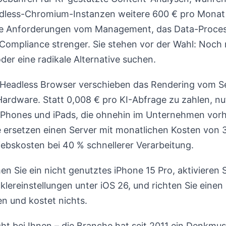
eadless-Chromium-Instanzen weitere 600 € pro Monat 
Anforderungen vom Management, das Data-Processi
-Compliance strenger. Sie stehen vor der Wahl: Noch
er eine radikale Alternative suchen.
Headless Browser verschieben das Rendering vom Se
rdware. Statt 0,008 € pro KI-Abfrage zu zahlen, nu
iPhones und iPads, die ohnehin im Unternehmen vorh
e ersetzen einen Server mit monatlichen Kosten von 
iebskosten bei 40 % schnellerer Verarbeitung.
 Sie ein nicht genutztes iPhone 15 Pro, aktivieren 
lereinstellungen unter iOS 26, und richten Sie einen 
n und kostet nichts.
cht bei Ihnen – die Branche hat seit 2011 ein Denkmust