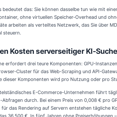
 bedeutet das: Sie können dasselbe tun wie mit eine
ntainer, ohne virtuellen Speicher-Overhead und ohn
te arbeiten als verteiltes Netzwerk, das Sie über M
 steuern.
ten Kosten serverseitiger KI-Such
che erfordert drei teure Komponenten: GPU-Instanzen
rowser-Cluster für das Web-Scraping und API-Gatewa
e dieser Komponenten wird pro Nutzung oder pro St
ttelständisches E-Commerce-Unternehmen führt tägl
Abfragen durch. Bei einem Preis von 0,008 € pro G
 für das Rendering auf Servern entstehen tägliche K
as 36.500 €. In fünf Jahren ohne Preiserhöhungen – 