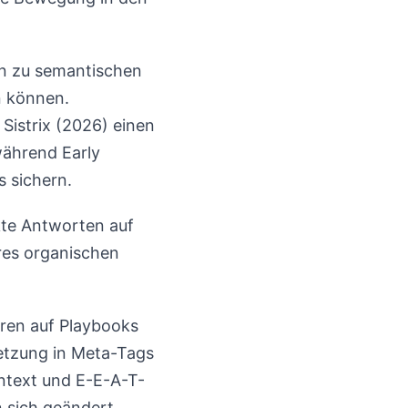
n zu semantischen
n können.
Sistrix (2026) einen
während Early
 sichern.
ekte Antworten auf
res organischen
eren auf Playbooks
etzung in Meta-Tags
ontext und E-E-A-T-
n sich geändert,