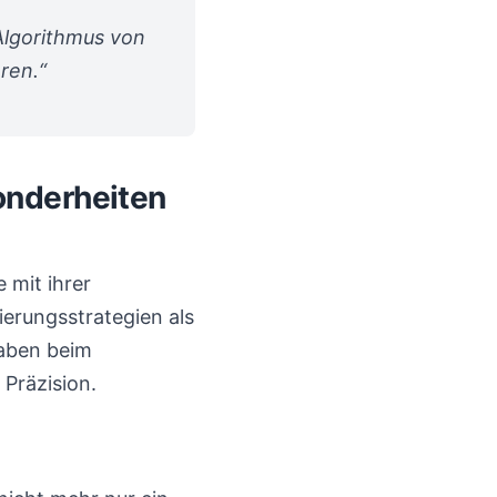
Algorithmus von
ren.“
onderheiten
 mit ihrer
erungsstrategien als
haben beim
Präzision.