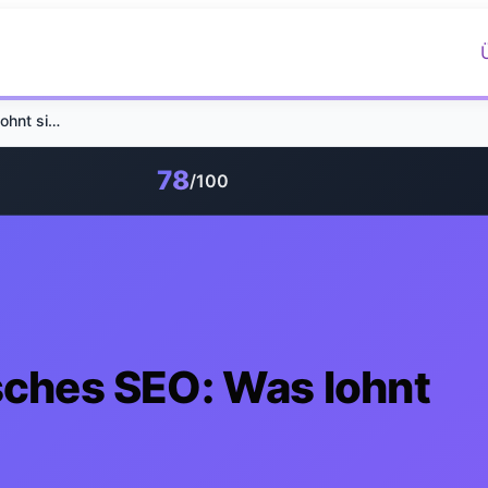
KI-Suche vs. klassisches SEO: Was lohnt sich 2026 noch?
78
/100
sches SEO: Was lohnt