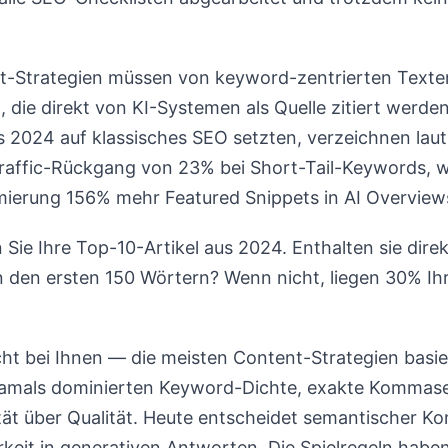
t-Strategien müssen von keyword-zentrierten Texte
die direkt von KI-Systemen als Quelle zitiert werde
 2024 auf klassisches SEO setzten, verzeichnen laut 
Traffic-Rückgang von 23% bei Short-Tail-Keywords, 
mierung 156% mehr Featured Snippets in AI Overviews
n Sie Ihre Top-10-Artikel aus 2024. Enthalten sie dir
n den ersten 150 Wörtern? Wenn nicht, liegen 30% Ih
cht bei Ihnen — die meisten Content-Strategien basi
Damals dominierten Keyword-Dichte, exakte Kommas
ät über Qualität. Heute entscheidet semantischer K
rkeit in generativen Antworten. Die Spielregeln habe