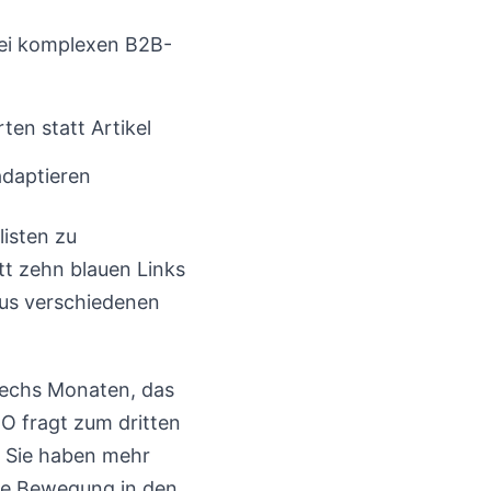
bei komplexen B2B-
en statt Artikel
adaptieren
isten zu
t zehn blauen Links
aus verschiedenen
 sechs Monaten, das
EO fragt zum dritten
. Sie haben mehr
ine Bewegung in den