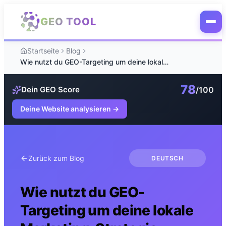
Zum Hauptinhalt springen
GEO TOOL
Startseite
Blog
Wie nutzt du GEO-Targeting um deine lokale Marketing-Strategie messbar zu verbessern?
78
/100
Dein GEO Score
Deine Website analysieren
→
Zurück zum Blog
DEUTSCH
Wie nutzt du GEO-
Targeting um deine lokale