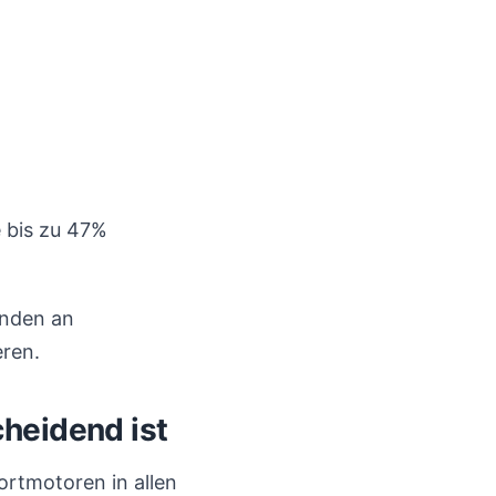
e bis zu 47%
unden an
eren.
heidend ist
ortmotoren in allen