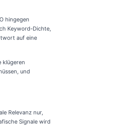
EO hingegen
ach Keyword-Dichte,
twort auf eine
e klügeren
müssen, und
le Relevanz nur,
afische Signale wird