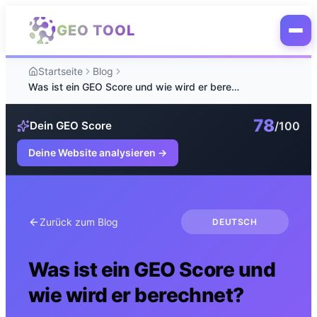
Zum Hauptinhalt springen
GEO TOOL
Startseite
Blog
Was ist ein GEO Score und wie wird er berechnet?
78
/100
Dein GEO Score
Deine Website analysieren
→
Zurück zum Blog
DEUTSCH
Was ist ein GEO Score und
wie wird er berechnet?