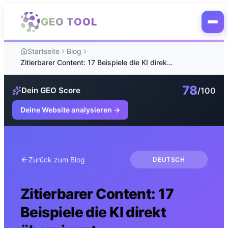
Zum Hauptinhalt springen
GEO TOOL
Startseite
Blog
Zitierbarer Content: 17 Beispiele die KI direkt übernimmt
78
/100
Dein GEO Score
Deine Website analysieren
→
Zurück zum Blog
DEUTSCH
Zitierbarer Content: 17
Beispiele die KI direkt