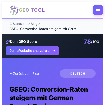
Zum Hauptinhalt springen
GEO TOOL
Startseite
Blog
GSEO: Conversion-Raten steigern mit German Search Engine Optimization
78
/100
Dein GEO Score
Deine Website analysieren
→
Zurück zum Blog
DEUTSCH
GSEO: Conversion-Raten
steigern mit German