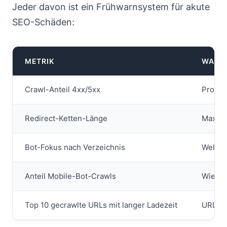
Jeder davon ist ein Frühwarnsystem für akute
SEO-Schäden:
METRIK
WAS S
Crawl-Anteil 4xx/5xx
Prozen
Redirect-Ketten-Länge
Maxima
Bot-Fokus nach Verzeichnis
Welche
Anteil Mobile-Bot-Crawls
Wie of
Top 10 gecrawlte URLs mit langer Ladezeit
URLs m