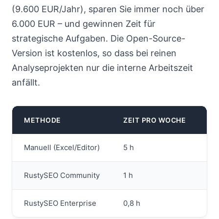
(9.600 EUR/Jahr), sparen Sie immer noch über
6.000 EUR – und gewinnen Zeit für
strategische Aufgaben. Die Open-Source-
Version ist kostenlos, so dass bei reinen
Analyseprojekten nur die interne Arbeitszeit
anfällt.
METHODE
ZEIT PRO WOCHE
JÄ
Manuell (Excel/Editor)
5 h
20
RustySEO Community
1 h
4.
RustySEO Enterprise
0,8 h
3.