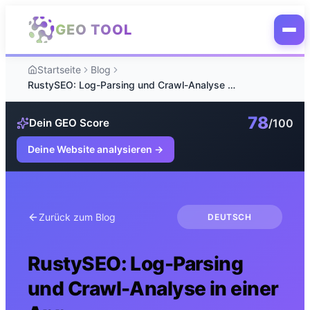
Zum Hauptinhalt springen
GEO TOOL
Startseite
Blog
RustySEO: Log-Parsing und Crawl-Analyse in einer App
78
/100
Dein GEO Score
Deine Website analysieren
→
Zurück zum Blog
DEUTSCH
RustySEO: Log-Parsing
und Crawl-Analyse in einer