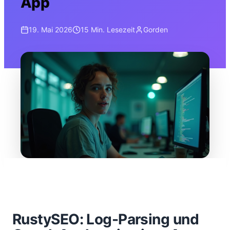
App
19. Mai 2026
15 Min.
Lesezeit
Gorden
RustySEO: Log-Parsing und