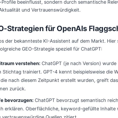
-Profile beeinflusst, sondern durch semantische Rele
Aktualität und Vertrauenswürdigkeit.
-Strategien für OpenAIs Flaggsch
os der bekannteste KI-Assistent auf dem Markt. Hier 
folgreiche GEO-Strategie speziell für ChatGPT:
itraum verstehen:
ChatGPT (je nach Version) wurde 
Stichtag trainiert. GPT-4 kennt beispielsweise die We
 die nach diesem Zeitpunkt erstellt wurden, greift da
nen zurück.
fe bevorzugen:
ChatGPT bevorzugt semantisch reiche
h erklären. Oberflächliche, keyword-gefüllte Inhalt
s vertrauenswürdige Quellen zitiert.