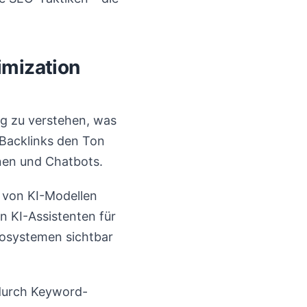
imization
tig zu verstehen, was
 Backlinks den Ton
nen und Chatbots.
n von KI-Modellen
n KI-Assistenten für
kosystemen sichtbar
 durch Keyword-