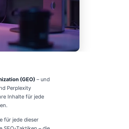
mization (GEO)
– und
nd Perplexity
re Inhalte für jede
en.
 für jede dieser
e SEO-Taktiken – die