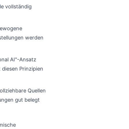
de vollständig
sgewogene
rstellungen werden
onal AI"-Ansatz
t diesen Prinzipien
llziehbare Quellen
ungen gut belegt
emische