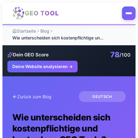
Zum Hauptinhalt springen
GEO TOOL
Startseite
Blog
Wie unterscheiden sich kostenpflichtige und kostenlose GEO Tools?
78
/100
Dein GEO Score
Deine Website analysieren
→
Zurück zum Blog
DEUTSCH
Wie unterscheiden sich
kostenpflichtige und