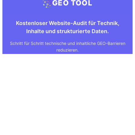
GEO TOOL
Kostenloser Website-Audit für Technik,
Inhalte und strukturierte Daten.
Schritt für Schritt technische und inhaltliche GEO-Barrieren
reduzieren.
Quick Links
Rechtliches
Über uns
Impressum
Leistungen
Datenschutz
GEO Tool
FAQ
GEO Score
AGB
GEO Tools Vergleich
Status