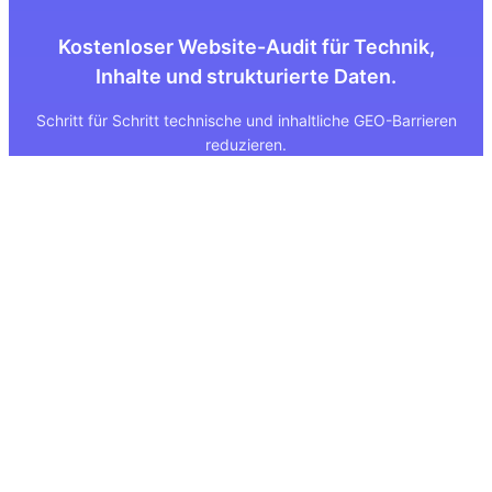
Kostenloser Website-Audit für Technik,
Inhalte und strukturierte Daten.
Schritt für Schritt technische und inhaltliche GEO-Barrieren
reduzieren.
Quick Links
Rechtliches
Über uns
Impressum
Leistungen
Datenschutz
GEO Tool
FAQ
GEO Score
AGB
GEO Tools Vergleich
Status
Methodik
Sitemap