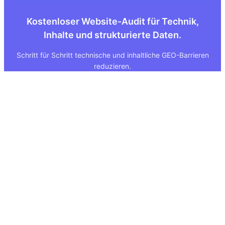
Kostenloser Website-Audit für Technik,
Inhalte und strukturierte Daten.
Schritt für Schritt technische und inhaltliche GEO-Barrieren
reduzieren.
Quick Links
Rechtliches
Über uns
Impressum
Leistungen
Datenschutz
GEO Tool
FAQ
GEO Score
AGB
GEO Tools Vergleich
Status
Methodik
Sitemap