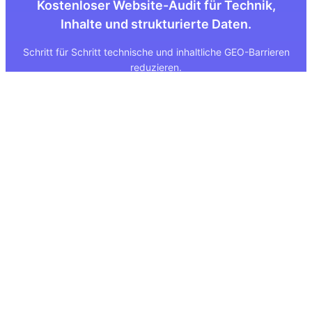
Kostenloser Website-Audit für Technik,
Inhalte und strukturierte Daten.
Schritt für Schritt technische und inhaltliche GEO-Barrieren
reduzieren.
Quick Links
Rechtliches
Über uns
Impressum
Leistungen
Datenschutz
GEO Tool
FAQ
GEO Score
AGB
GEO Tools Vergleich
Status
Methodik
Sitemap
Sichtbarkeits-Index