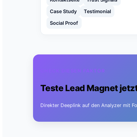
Case Study
Testimonial
Social Proof
CHECK DIESEN FAKTOR
Teste
Lead Magnet
jetz
Direkter Deeplink auf den Analyzer mit Fo