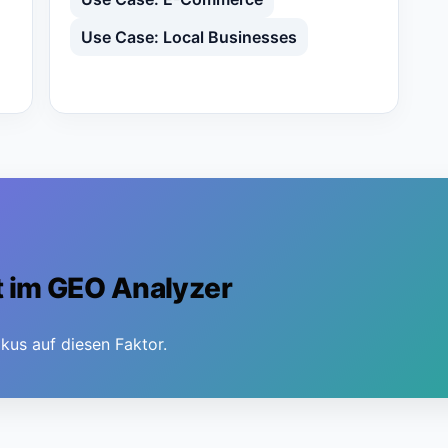
Use Case: Local Businesses
t im GEO Analyzer
kus auf diesen Faktor.